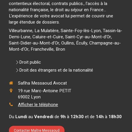
contentieux électoral, contrats publics., l'accès à la
nationalité française, le droit au séjour en France...
L'expérience de votre avocat lui permet de couvrir une
large étendue de dossiers.
Villeurbanne, La Mulatière, Sainte-Foy-lès-Lyon, Tassin-la-
Demi-Lune, Caluire-et-Cuire, Saint-Cyr-au-Mont-d'Or,
Saint-Didier-au-Mont-d'Or, Oullins, Écully, Champagne-au-
Mont-d'Or, Francheville, Bron
Droit public
Droit des étrangers et de la nationalité
Safiha Messaoud Avocat
19 rue Marc-Antoine PETIT
69002
Lyon
Afficher le téléphone
Du
Lundi
au
Vendredi
de
9h
à
12h30
et de
14h
à
18h30
Contacter Maître Messaoud